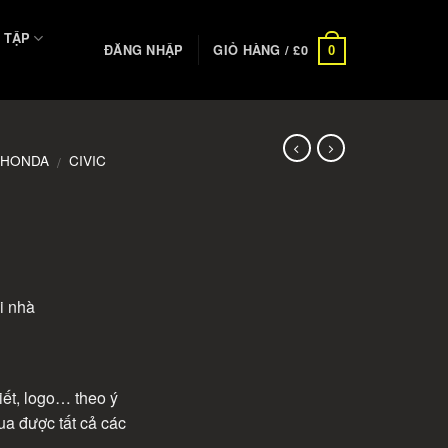
 TẬP
ĐĂNG NHẬP
GIỎ HÀNG /
£
0
0
HONDA
CIVIC
/
i nhà
iết, logo… theo ý
ua được tất cả các