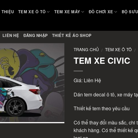
I THIỆU
TEM XE Ô TÔ
TEM XE MÁY
ĐỒ CHƠI XE
BỘ SƯU
LIÊN HỆ
ĐĂNG NHẬP
THIẾT KẾ ÁO SHOP
TRANG CHỦ
TEM XE Ô TÔ
/
/
TEM XE CIVIC
Giá: Liên Hệ
Dán tem decal ô tô, xe máy tạ
Thiết kế tem theo yêu cầu
Có thể thay đổi màu sắc, chi t
khách hàng. Có thể thiết kế q
loại xe.