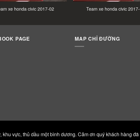
am xe honda civic 2017-02
Team xe honda civic 2017
BOOK PAGE
MAP CHỈ ĐƯỜNG
y, khu vực, thủ dầu một bình dương. Cảm ơn quý khách hàng đã