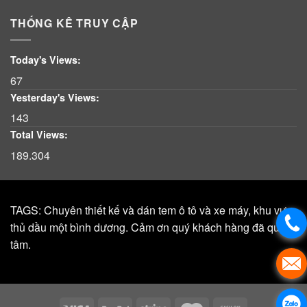
THỐNG KÊ TRUY CẬP
Today's Views:
67
Yesterday's Views:
143
Total Views:
189.304
TAGS: Chuyên thiết kế và dán tem ô tô và xe máy, khu vực,
thủ dầu một bình dương. Cảm ơn quý khách hàng đã quan
tâm.