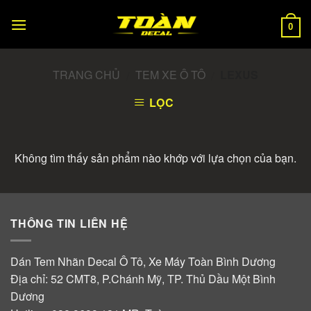
Skip
to
0
content
TRANG CHỦ
TEM XE Ô TÔ
LEXUS
/
/
LỌC
Không tìm thấy sản phẩm nào khớp với lựa chọn của bạn.
THÔNG TIN LIÊN HỆ
Dán Tem Nhãn Decal Ô Tô, Xe Máy Toàn Bình Dương
Địa chỉ: 52 CMT8, P.Chánh Mỹ, TP. Thủ Dầu Một Bình
Dương