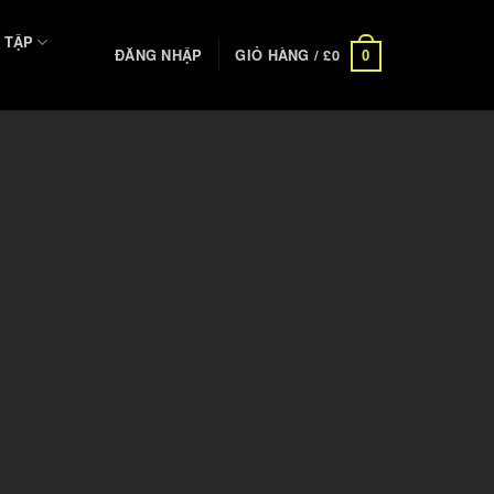
 TẬP
ĐĂNG NHẬP
GIỎ HÀNG /
£
0
0