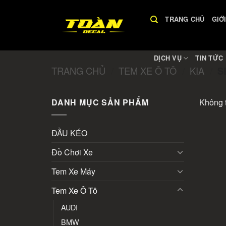
Skip
to
TRANG CHỦ
GIỚ
content
DỊCH VỤ
TIN TỨC
TRANG CHỦ
TEM XE Ô TÔ
KIA
S
/
/
/
DANH MỤC SẢN PHẨM
Không t
ĐẦU KÉO
Đồ Chơi Xe
Tem Xe Máy
Tem Xe Ô Tô
AUDI
BMW