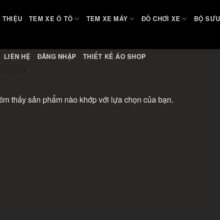
I THIỆU
TEM XE Ô TÔ
TEM XE MÁY
ĐỒ CHƠI XE
BỘ SƯU
LIÊN HỆ
ĐĂNG NHẬP
THIẾT KẾ ÁO SHOP
ELTOS
ìm thấy sản phẩm nào khớp với lựa chọn của bạn.