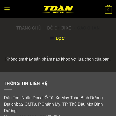
Skip
to
0
content
TRANG CHỦ
ĐỒ CHƠI XE
GÁC CHÂN
/
/
LỌC
Không tìm thấy sản phẩm nào khớp với lựa chọn của bạn.
THÔNG TIN LIÊN HỆ
Dán Tem Nhãn Decal Ô Tô, Xe Máy Toàn Bình Dương
Địa chỉ: 52 CMT8, P.Chánh Mỹ, TP. Thủ Dầu Một Bình
Dương