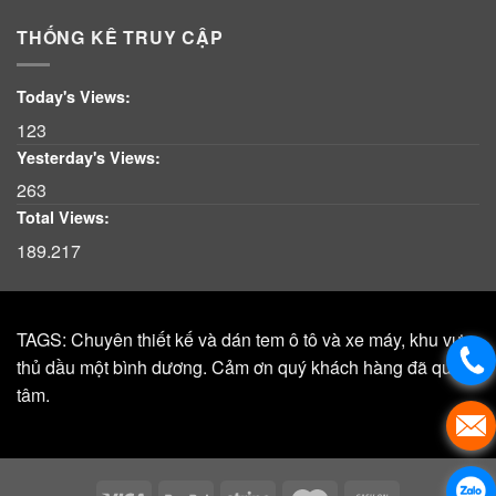
THỐNG KÊ TRUY CẬP
Today's Views:
123
Yesterday's Views:
263
Total Views:
189.217
TAGS: Chuyên thiết kế và dán tem ô tô và xe máy, khu vực,
thủ dầu một bình dương. Cảm ơn quý khách hàng đã quan
tâm.