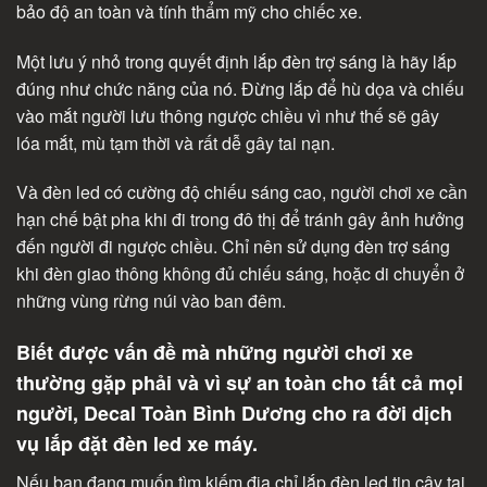
bảo độ an toàn và tính thẩm mỹ cho chiếc xe.
Một lưu ý nhỏ trong quyết định lắp đèn trợ sáng là hãy lắp
đúng như chức năng của nó. Đừng lắp để hù dọa và chiếu
vào mắt người lưu thông ngược chiều vì như thế sẽ gây
lóa mắt, mù tạm thời và rất dễ gây tai nạn.
Và đèn led có cường độ chiếu sáng cao, người chơi xe cần
hạn chế bật pha khi đi trong đô thị để tránh gây ảnh hưởng
đến người đi ngược chiều. Chỉ nên sử dụng đèn trợ sáng
khi đèn giao thông không đủ chiếu sáng, hoặc di chuyển ở
những vùng rừng núi vào ban đêm.
Biết được vấn đề mà những người chơi xe
thường gặp phải và vì sự an toàn cho tất cả mọi
người, Decal Toàn Bình Dương cho ra đời dịch
vụ lắp đặt đèn led xe máy.
Nếu bạn đang muốn tìm kiếm địa chỉ lắp đèn led tin cậy tại