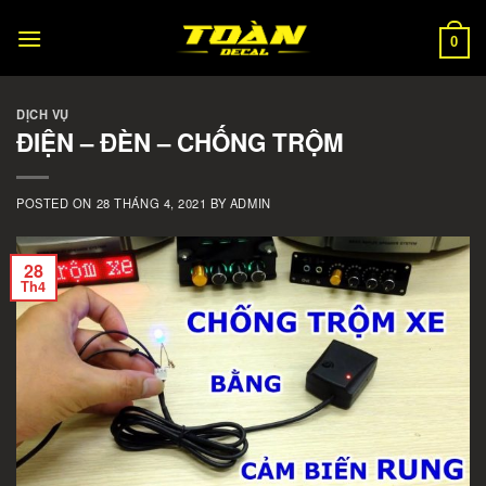
Skip
to
0
content
DỊCH VỤ
ĐIỆN – ĐÈN – CHỐNG TRỘM
POSTED ON
28 THÁNG 4, 2021
BY
ADMIN
28
Th4