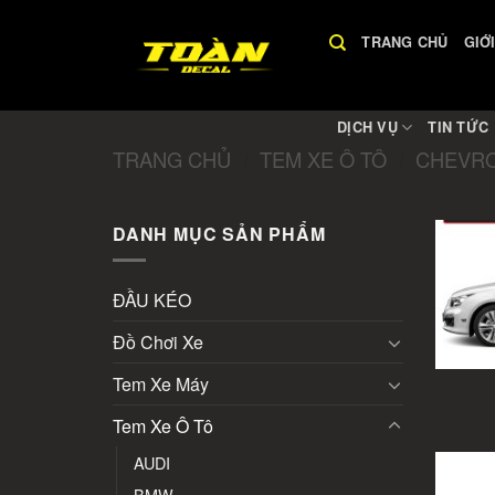
Skip
to
TRANG CHỦ
GIỚ
content
DỊCH VỤ
TIN TỨC
TRANG CHỦ
TEM XE Ô TÔ
CHEVR
/
/
DANH MỤC SẢN PHẨM
ĐẦU KÉO
Đồ Chơi Xe
Tem Xe Máy
Tem Xe Ô Tô
AUDI
BMW