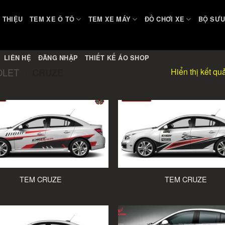
I THIỆU
TEM XE Ô TÔ
TEM XE MÁY
ĐỒ CHƠI XE
BỘ SƯU
LIÊN HỆ
ĐĂNG NHẬP
THIẾT KẾ ÁO SHOP
Hiển thị kết qu
OLET
CRUZE
/
TEM CRUZE
TEM CRUZE