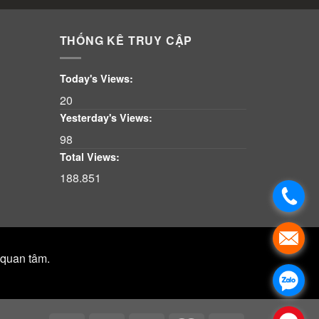
THỐNG KÊ TRUY CẬP
Today's Views:
20
Yesterday's Views:
98
Total Views:
188.851
 quan tâm.