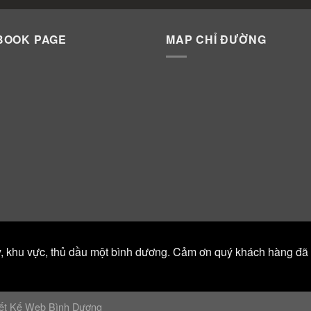
BOOK PAGE
MAP CHỈ ĐƯỜNG
y, khu vực, thủ dầu một bình dương. Cảm ơn quý khách hàng đã
iết Kế Web Bình Dương