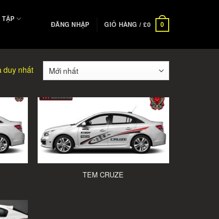
 TẬP
ĐĂNG NHẬP
GIỎ HÀNG /
£
0
0
ả duy nhất
TEM CRUZE