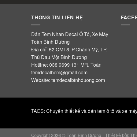
THÔNG TIN LIÊN HỆ
FACE
Dán Tem Nhãn Decal Ô Tô, Xe Máy
Toàn Bình Dương
Địa chỉ: 52 CMT8, P.Chánh Mỹ, TP.
Thủ Dầu Một Bình Dương
Hotline:
038 9699 131
MR. Toàn
temdecalhcm@gmail.com
Website:
temdecalbinhduong.com
TAGS: Chuyên thiết kế và dán tem ô tô và xe má
Copyright 2026 © Toàn Bình Dương - Thiết kế bởi:
Th