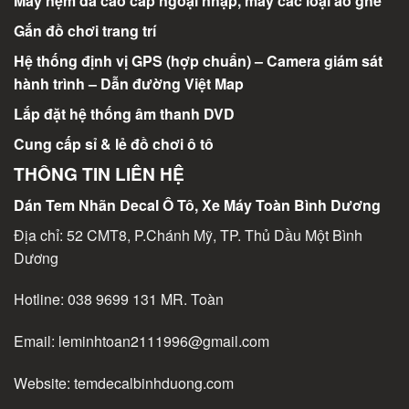
May nệm da cao cấp ngoại nhập, may các loại áo ghế
Gắn đồ chơi trang trí
Hệ thống định vị GPS (hợp chuẩn) – Camera giám sát
hành trình – Dẫn đường Việt Map
Lắp đặt hệ thống âm thanh DVD
Cung cấp sỉ & lẻ đồ chơi ô tô
THÔNG TIN LIÊN HỆ
Dán Tem Nhãn Decal Ô Tô, Xe Máy Toàn Bình Dương
Địa chỉ: 52 CMT8, P.Chánh Mỹ, TP. Thủ Dầu Một Bình
Dương
Hotline:
038 9699 131
MR. Toàn
Email:
leminhtoan2111996@gmail.com
Website:
temdecalbinhduong.com