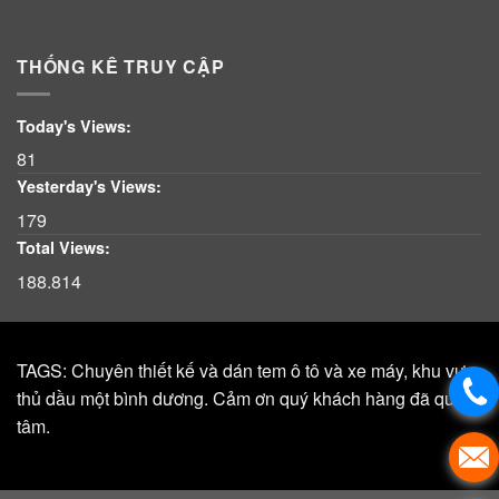
THỐNG KÊ TRUY CẬP
Today's Views:
81
Yesterday's Views:
179
Total Views:
188.814
TAGS: Chuyên thiết kế và dán tem ô tô và xe máy, khu vực,
thủ dầu một bình dương. Cảm ơn quý khách hàng đã quan
tâm.