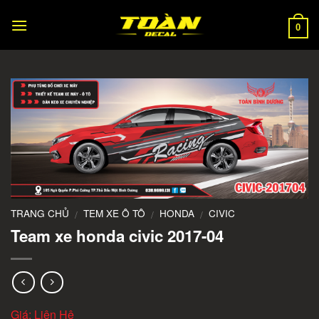
Skip
to
0
content
TRANG CHỦ
TEM XE Ô TÔ
HONDA
CIVIC
/
/
/
Team xe honda civic 2017-04
Giá: Liên Hệ