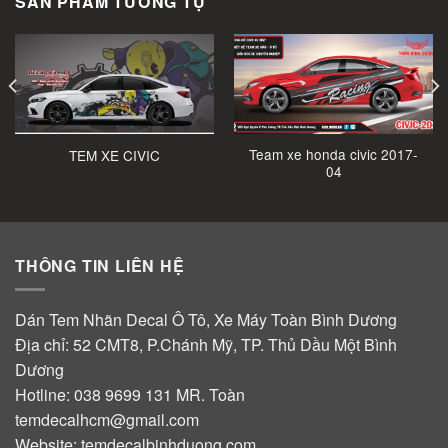
SẢN PHẨM TƯƠNG TỰ
Team xe honda civic 2017-
TEM XE CIVIC
04
THÔNG TIN LIÊN HỆ
Dán Tem Nhãn Decal Ô Tô, Xe Máy Toàn Bình Dương
Địa chỉ: 52 CMT8, P.Chánh Mỹ, TP. Thủ Dầu Một Bình
Dương
Hotline:
038 9699 131
MR. Toàn
temdecalhcm@gmail.com
Website:
temdecalbinhduong.com