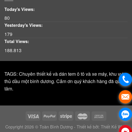
Today's Views:
80
Yesterday's Views:
179
Total Views:
188.813
TAGS: Chuyên thiết kế và dán tem ô tô và xe máy, khu vực,
thủ dầu một bình dương. Cảm ơn quý khách hàng đã quan
tâm.
Copyright 2026 © Toàn Bình Dương - Thiết kế bởi:
Thiết Kế Web