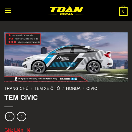
Skip
to
0
content
TRANG CHỦ
TEM XE Ô TÔ
HONDA
CIVIC
/
/
/
TEM CIVIC
Giá: Liên Hệ