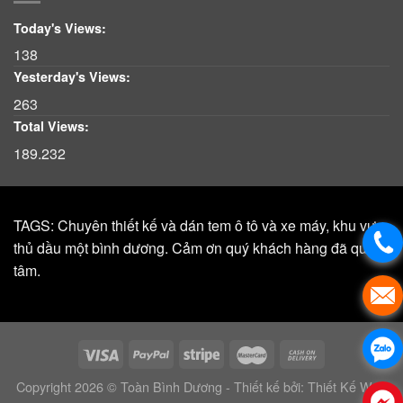
Today's Views:
138
Yesterday's Views:
263
Total Views:
189.232
TAGS: Chuyên thiết kế và dán tem ô tô và xe máy, khu vực,
thủ dầu một bình dương. Cảm ơn quý khách hàng đã quan
tâm.
Copyright 2026 © Toàn Bình Dương - Thiết kế bởi:
Thiết Kế Web