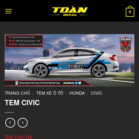
Skip
to
0
content
TRANG CHỦ
TEM XE Ô TÔ
HONDA
CIVIC
/
/
/
TEM CIVIC
Giá: Liên Hệ