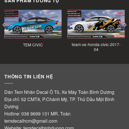
SẢN PHẨM TƯƠNG TỰ
team-xe-honda-civic-2017-
TEM CIVIC
04
THÔNG TIN LIÊN HỆ
Dán Tem Nhãn Decal Ô Tô, Xe Máy Toàn Bình Dương
Địa chỉ: 52 CMT8, P.Chánh Mỹ, TP. Thủ Dầu Một Bình
Dương
Hotline:
038 9699 131
MR. Toàn
temdecalhcm@gmail.com
Website:
temdecalbinhduong.com