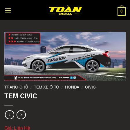
Skip
to
0
content
TRANG CHỦ
TEM XE Ô TÔ
HONDA
CIVIC
/
/
/
TEM CIVIC
Giá: Liên Hệ