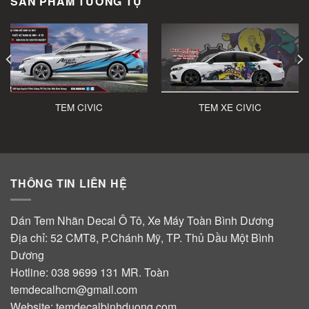
SẢN PHẨM TƯƠNG TỰ
TEM CIVIC
TEM XE CIVIC
THÔNG TIN LIÊN HỆ
Dán Tem Nhãn Decal Ô Tô, Xe Máy Toàn Bình Dương
Địa chỉ: 52 CMT8, P.Chánh Mỹ, TP. Thủ Dầu Một Bình
Dương
Hotline:
038 9699 131
MR. Toàn
temdecalhcm@gmail.com
Website:
temdecalbinhduong.com