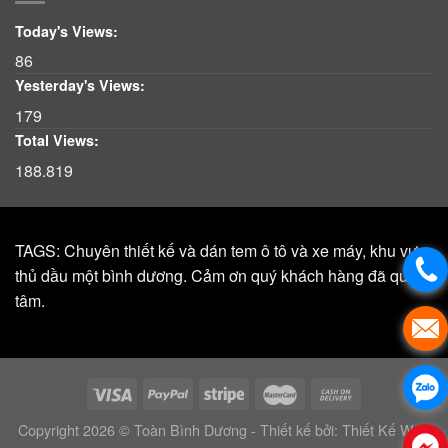
Today's Views:
86
Yesterday's Views:
179
Total Views:
188.819
TAGS: Chuyên thiết kế và dán tem ô tô và xe máy, khu vực,
thủ dầu một bình dương. Cảm ơn quý khách hàng đã quan
tâm.
Copyright 2026 © Toàn Bình Dương - Thiết kế bởi:
Thiết Kế Web