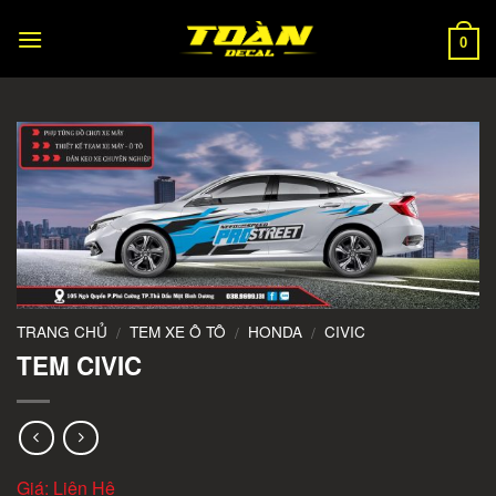
Skip
to
0
content
TRANG CHỦ
TEM XE Ô TÔ
HONDA
CIVIC
/
/
/
TEM CIVIC
Giá: Liên Hệ