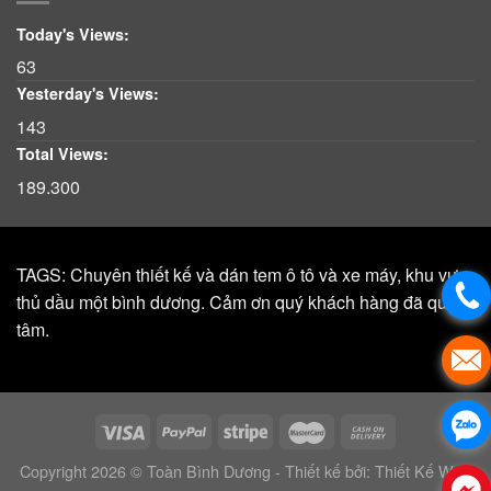
Today's Views:
63
Yesterday's Views:
143
Total Views:
189.300
TAGS: Chuyên thiết kế và dán tem ô tô và xe máy, khu vực,
thủ dầu một bình dương. Cảm ơn quý khách hàng đã quan
tâm.
Copyright 2026 © Toàn Bình Dương - Thiết kế bởi:
Thiết Kế Web