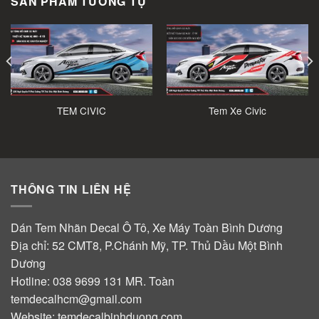
SẢN PHẨM TƯƠNG TỰ
TEM CIVIC
Tem Xe Civic
THÔNG TIN LIÊN HỆ
Dán Tem Nhãn Decal Ô Tô, Xe Máy Toàn Bình Dương
Địa chỉ: 52 CMT8, P.Chánh Mỹ, TP. Thủ Dầu Một Bình
Dương
Hotline:
038 9699 131
MR. Toàn
temdecalhcm@gmail.com
Website:
temdecalbinhduong.com