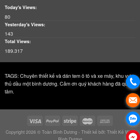
Today's Views:
80
Yesterday's Views:
143
Total Views:
189.317
TAGS: Chuyên thiết kế và dán tem ô tô và xe máy, khu vực,
thủ dầu một bình dương. Cảm ơn quý khách hàng đã quan
tâm.
Copyright 2026 © Toàn Bình Dương - Thiết kế bởi:
Thiết Kế Web
Bình Dương