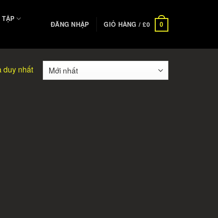
 TẬP
ĐĂNG NHẬP
GIỎ HÀNG /
£
0
0
ả duy nhất