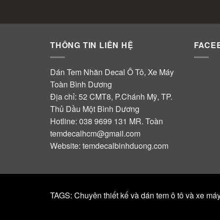
THÔNG TIN LIÊN HỆ
FACE
Dán Tem Nhãn Decal Ô Tô, Xe Máy
Toàn Bình Dương
Địa chỉ: 52 CMT8, P.Chánh Mỹ, TP.
Thủ Dầu Một Bình Dương
Hotline:
038 9699 131
MR. Toàn
temdecalhcm@gmail.com
Website:
temdecalbinhduong.com
TAGS: Chuyên thiết kế và dán tem ô tô và xe má