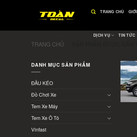
Skip
to
TRANG CHỦ
GIỚ
content
DỊCH VỤ
TIN TỨC
TRANG CHỦ
SẢN PHẨM ĐƯỢC GẮN T
/
DANH MỤC SẢN PHẨM
ĐẦU KÉO
Đồ Chơi Xe
Tem Xe Máy
Tem Xe Ô Tô
Vinfast