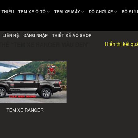
I THIỆU
TEM XE Ô TÔ
TEM XE MÁY
ĐỒ CHƠI XE
BỘ SƯU
LIÊN HỆ
ĐĂNG NHẬP
THIẾT KẾ ÁO SHOP
Hiển thị kết qu
HẺ “TEM XE RANGER MÀU ĐEN”
TEM XE RANGER