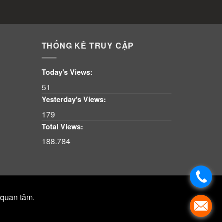
THỐNG KÊ TRUY CẬP
Today's Views:
51
Yesterday's Views:
179
Total Views:
188.784
 quan tâm.