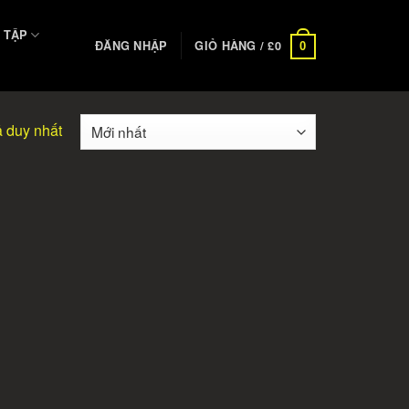
 TẬP
ĐĂNG NHẬP
GIỎ HÀNG /
£
0
0
ả duy nhất