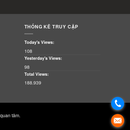
THỐNG KÊ TRUY CẬP
Today's Views:
108
Yesterday's Views:
98
Total Views:
188.939
 quan tâm.