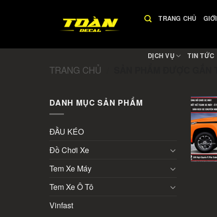
Skip
to
TRANG CHỦ
GIỚ
content
DỊCH VỤ
TIN TỨC
TRANG CHỦ
SẢN PHẨM ĐƯỢC GẮN T
/
DANH MỤC SẢN PHẨM
ĐẦU KÉO
Đồ Chơi Xe
Tem Xe Máy
Tem Xe Ô Tô
Vinfast