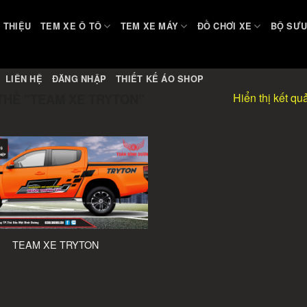
I THIỆU
TEM XE Ô TÔ
TEM XE MÁY
ĐỒ CHƠI XE
BỘ SƯU
LIÊN HỆ
ĐĂNG NHẬP
THIẾT KẾ ÁO SHOP
Hiển thị kết qu
HẺ “TEAM XE TRYTON”
TEAM XE TRYTON