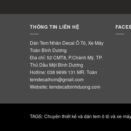
THÔNG TIN LIÊN HỆ
FACE
Dán Tem Nhãn Decal Ô Tô, Xe Máy
Toàn Bình Dương
Địa chỉ: 52 CMT8, P.Chánh Mỹ, TP.
Thủ Dầu Một Bình Dương
Hotline:
038 9699 131
MR. Toàn
temdecalhcm@gmail.com
Website:
temdecalbinhduong.com
TAGS: Chuyên thiết kế và dán tem ô tô và xe má