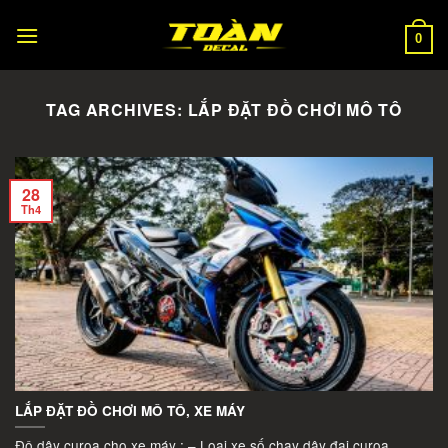
Skip
to
0
content
TAG ARCHIVES:
LẮP ĐẶT ĐỒ CHƠI MÔ TÔ
28
Th4
LẮP ĐẶT ĐỒ CHƠI MÔ TÔ, XE MÁY
Độ dây curoa cho xe máy : – Loại xe số chạy dây đai curoa