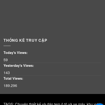
THỐNG KÊ TRUY CẬP
Today's Views:
59
Yesterday's Views:
143
Total Views:
189.296
TAGS: Chuyên thiết kế và dán tem ô tô và xe máy, khu vực,