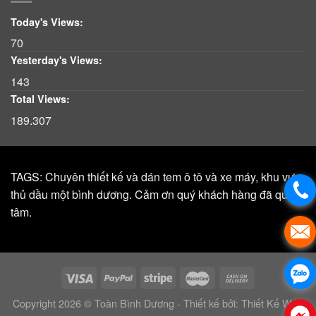
Today's Views:
70
Yesterday's Views:
143
Total Views:
189.307
TAGS: Chuyên thiết kế và dán tem ô tô và xe máy, khu vực,
thủ dầu một bình dương. Cảm ơn quý khách hàng đã quan
tâm.
Copyright 2026 © Toàn Bình Dương - Thiết kế bởi:
Thiết Kế Web