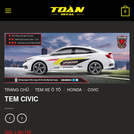
Skip
to
0
content
TRANG CHỦ
TEM XE Ô TÔ
HONDA
CIVIC
/
/
/
TEM CIVIC
Giá: Liên Hệ