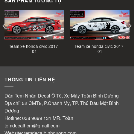
SẢN PHẨM TƯƠNG TỰ
Team xe honda civic 2017-
Team xe honda civic 2017-
04
01
THÔNG TIN LIÊN HỆ
Dán Tem Nhãn Decal Ô Tô, Xe Máy Toàn Bình Dương
Địa chỉ: 52 CMT8, P.Chánh Mỹ, TP. Thủ Dầu Một Bình
Dương
Hotline:
038 9699 131
MR. Toàn
temdecalhcm@gmail.com
Website:
temdecalbinhduong.com