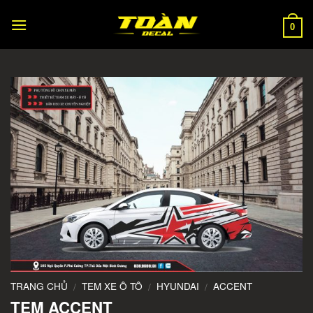
Skip
to
0
content
TRANG CHỦ
TEM XE Ô TÔ
HYUNDAI
ACCENT
/
/
/
TEM ACCENT