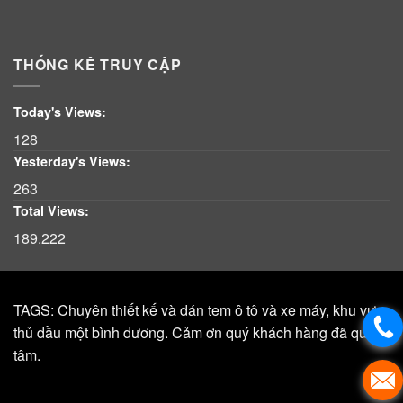
THỐNG KÊ TRUY CẬP
Today's Views:
128
Yesterday's Views:
263
Total Views:
189.222
TAGS: Chuyên thiết kế và dán tem ô tô và xe máy, khu vực,
thủ dầu một bình dương. Cảm ơn quý khách hàng đã quan
tâm.