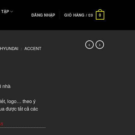
 TẬP
ĐĂNG NHẬP
GIỎ HÀNG /
£
0
0
HYUNDAI
ACCENT
/
i nhà
iết, logo… theo ý
ua được tất cả các
31