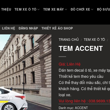
I THIỆU
TEM XE Ô TÔ
TEM XE MÁY
ĐỒ CHƠI XE
BỘ SƯU
LIÊN HỆ
ĐĂNG NHẬP
THIẾT KẾ ÁO SHOP
TRANG CHỦ
TEM XE Ô TÔ
/
/
TEM ACCENT
Giá: Liên Hệ
Dán tem decal ô tô, xe máy tạ
Thiết kế tem theo yêu cầu
Có thể thay đổi màu sắc, chi t
khách hàng. Có thể thiết kế q
loại xe.
Vui lòng liên hệ : 038.9699.1
Danh mục:
ACCENT