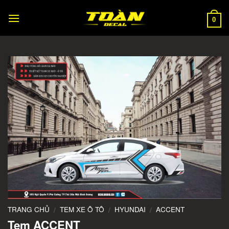
Skip
to
0
content
TRANG CHỦ
TEM XE Ô TÔ
HYUNDAI
ACCENT
/
/
/
Tem ACCENT