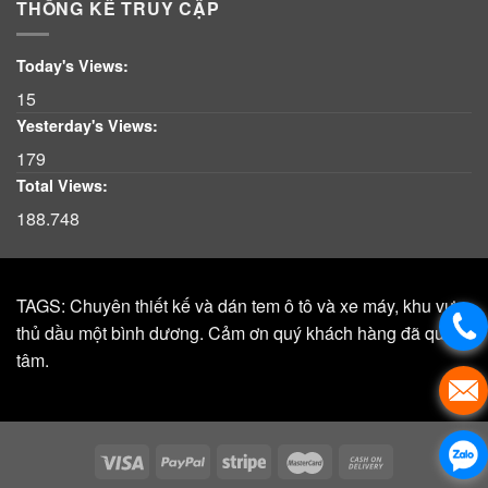
THỐNG KÊ TRUY CẬP
Today's Views:
15
Yesterday's Views:
179
Total Views:
188.748
TAGS: Chuyên thiết kế và dán tem ô tô và xe máy, khu vực,
thủ dầu một bình dương. Cảm ơn quý khách hàng đã quan
tâm.