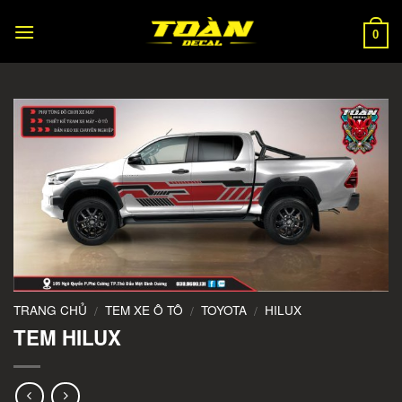
Skip
to
0
content
TRANG CHỦ
TEM XE Ô TÔ
TOYOTA
HILUX
/
/
/
TEM HILUX