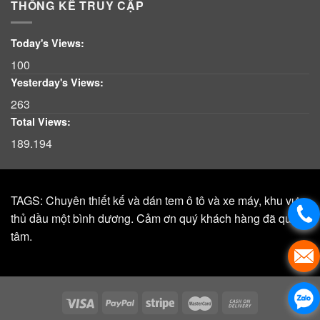
THỐNG KÊ TRUY CẬP
Today's Views:
100
Yesterday's Views:
263
Total Views:
189.194
TAGS: Chuyên thiết kế và dán tem ô tô và xe máy, khu vực,
thủ dầu một bình dương. Cảm ơn quý khách hàng đã quan
tâm.