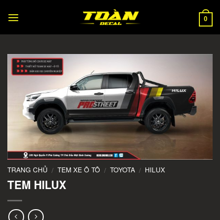
Skip
to
0
content
TRANG CHỦ
TEM XE Ô TÔ
TOYOTA
HILUX
/
/
/
TEM HILUX