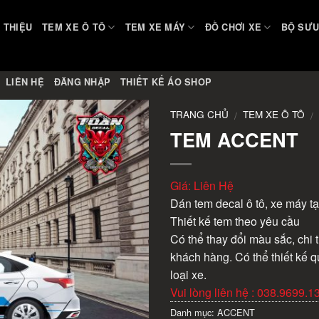
I THIỆU
TEM XE Ô TÔ
TEM XE MÁY
ĐỒ CHƠI XE
BỘ SƯU
LIÊN HỆ
ĐĂNG NHẬP
THIẾT KẾ ÁO SHOP
TRANG CHỦ
TEM XE Ô TÔ
/
/
TEM ACCENT
Giá: Liên Hệ
Dán tem decal ô tô, xe máy tạ
Thiết kế tem theo yêu cầu
Có thể thay đổi màu sắc, chi t
khách hàng. Có thể thiết kế q
loại xe.
Vui lòng liên hệ : 038.9699.1
Danh mục:
ACCENT