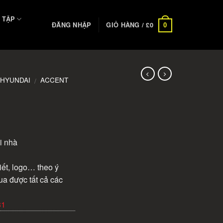
 TẬP
ĐĂNG NHẬP
GIỎ HÀNG /
£
0
0
HYUNDAI
ACCENT
/
i nhà
iết, logo… theo ý
ua được tất cả các
31