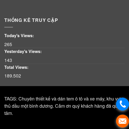
THỐNG KÊ TRUY CẬP
Today's Views:
265
Yesterday's Views:
143
Total Views:
189.502
TAGS: Chuyên thiết kế và dán tem ô tô và xe máy, khu vực,
thủ dầu một bình dương. Cảm ơn quý khách hàng đã quan
tâm.