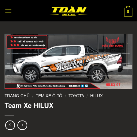
Skip
to
0
content
TRANG CHỦ
TEM XE Ô TÔ
TOYOTA
HILUX
/
/
/
Team Xe HILUX