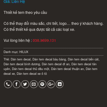
Giá: Liên Hệ
Thiết kế tem theo yêu cầu
Có thể thay đổi màu sắc, chi tiết, logo… theo ý khách hàng.
Có thể thiết kế qua được tất cả các loại xe.
Vui lòng liên hệ :
038.9699.131
Danh mục:
HILUX
Thẻ:
Dán tem decal
,
Dán tem decal bàu bàng
,
Dán tem decal bến cát
,
Dán tem decal bình dương
,
Dán tem decal dĩ an
,
Dán tem decal tân
uyên
,
Dán tem decal thủ dầu một
,
Dán tem decal thuận an
,
Dán tem
decal xe
,
Dán tem decal xe ô tô