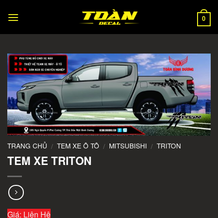
Skip
to
0
content
TRANG CHỦ
TEM XE Ô TÔ
MITSUBISHI
TRITON
/
/
/
TEM XE TRITON
Giá: Liên Hệ