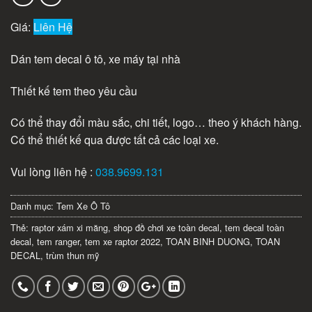
Giá:
Liên Hệ
Dán tem decal ô tô, xe máy tại nhà
Thiết kế tem theo yêu cầu
Có thể thay đổi màu sắc, chi tiết, logo… theo ý khách hàng.
Có thể thiết kế qua được tất cả các loại xe.
Vui lòng liên hệ :
038.9699.131
Danh mục:
Tem Xe Ô Tô
Thẻ:
raptor xám xi măng
,
shop đồ chơi xe toàn decal
,
tem decal toàn
decal
,
tem ranger
,
tem xe raptor 2022
,
TOAN BINH DUONG
,
TOAN
DECAL
,
trùm thun mỹ