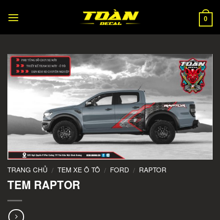
Skip
to
0
content
TRANG CHỦ
TEM XE Ô TÔ
FORD
RAPTOR
/
/
/
TEM RAPTOR