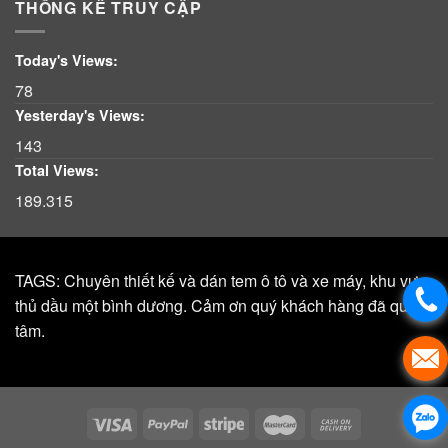
THỐNG KÊ TRUY CẬP
Today's Views:
78
Yesterday's Views:
143
Total Views:
189.315
TAGS: Chuyên thiết kế và dán tem ô tô và xe máy, khu vực,
thủ dầu một bình dương. Cảm ơn quý khách hàng đã quan
tâm.