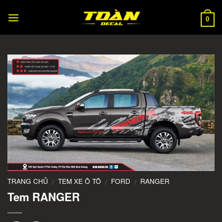
Skip
to
0
content
TRANG CHỦ
TEM XE Ô TÔ
FORD
RANGER
/
/
/
Tem RANGER