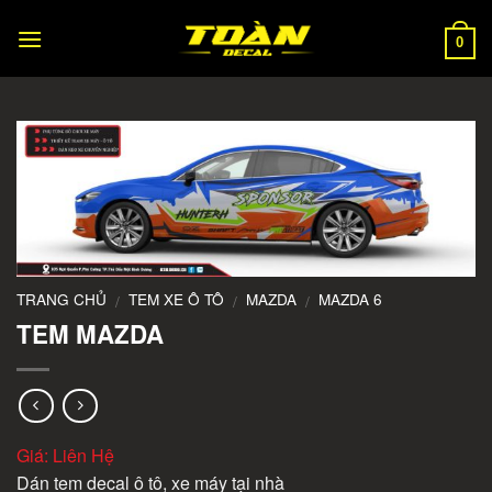
Skip
to
0
content
TRANG CHỦ
TEM XE Ô TÔ
MAZDA
MAZDA 6
/
/
/
TEM MAZDA
Giá: Liên Hệ
Dán tem decal ô tô, xe máy tại nhà