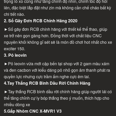
trọng lò xo cũng như tăng chỉnh độ nhín, chỉnh tốc độ hồi
lên, đặc biệt lắp đặt như zin mà không cần chế cháo bất kỳ
chi tiết nào.
2. Số Gãy Đơn RCB Chính Hãng 2020
►Số gãy đơn RCB chính hãng với thiết kế thể thao, giúp
xe trở nên gọn gàng hơn. Đồng thời với chất liệu CNC
nguyên khối không gỉ sét sẽ là món đồ chơi hot nhất cho xe
exciter 150.
3. Pô leovin
►Pô leovin vừa mới cập bến tại shop với 2 gam màu xám
và đen cacbon với kiểu dáng pô nhỏ gọn âm thanh phát ra
quyền lực nhưng cực trầm ấm nghe cực êm tai.
4.Tay Thắng RCB Bình Dầu Rời Chính Hãng
►Tay thắng RCB bình dầu rời chính hãng giúp người lái có
thể tăng chỉnh cự ly bóp thắng theo ý muốn, thích hợp cho
nhiều dòng xe
5.Gắp Nhôm CNC X-MVR1 V3