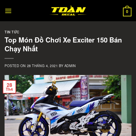
Skip
to
0
content
TIN TỨC
Top Món Đồ Chơi Xe Exciter 150 Bán
Chạy Nhất
POSTED ON
28 THÁNG 4, 2021
BY
ADMIN
28
Th4