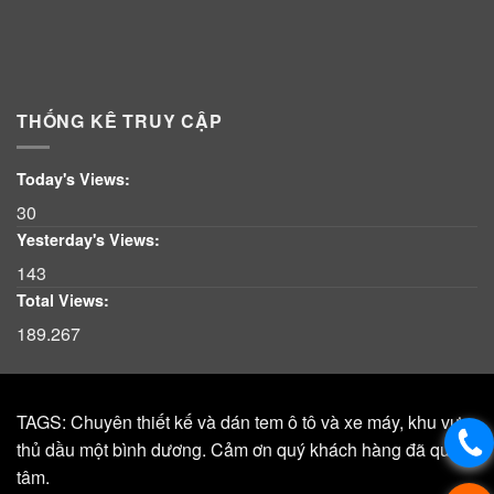
THỐNG KÊ TRUY CẬP
Today's Views:
30
Yesterday's Views:
143
Total Views:
189.267
TAGS: Chuyên thiết kế và dán tem ô tô và xe máy, khu vực,
thủ dầu một bình dương. Cảm ơn quý khách hàng đã quan
tâm.