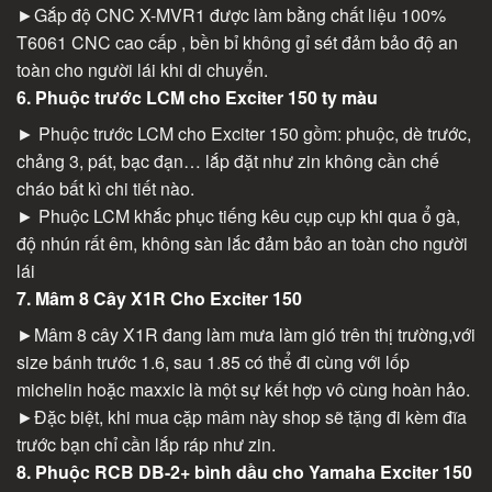
►Gắp độ CNC X-MVR1 được làm bằng chất liệu 100%
T6061 CNC cao cấp , bền bỉ không gỉ sét đảm bảo độ an
toàn cho người lái khi di chuyển.
6. Phuộc trước LCM cho Exciter 150 ty màu
► Phuộc trước LCM cho Exciter 150 gồm: phuộc, dè trước,
chảng 3, pát, bạc đạn… lắp đặt như zin không cần chế
cháo bất kì chi tiết nào.
► Phuộc LCM khắc phục tiếng kêu cụp cụp khi qua ổ gà,
độ nhún rất êm, không sàn lắc đảm bảo an toàn cho người
lái
7. Mâm 8 Cây X1R Cho Exciter 150
►Mâm 8 cây X1R đang làm mưa làm gió trên thị trường,với
size bánh trước 1.6, sau 1.85 có thể đi cùng với lốp
michelin hoặc maxxic là một sự kết hợp vô cùng hoàn hảo.
►Đặc biệt, khi mua cặp mâm này shop sẽ tặng đi kèm đĩa
trước bạn chỉ cần lắp ráp như zin.
8. Phuộc RCB DB-2+ bình dầu cho Yamaha Exciter 150