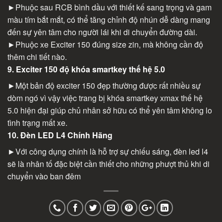
►Phuộc sau RCB bình dầu với thiết kế sang trọng và gam
màu tím bắt mắt, có thể tăng chỉnh độ nhún dễ dàng mang
đến sự yên tâm cho người lái khi di chuyển đường dài.
►Phuộc xe Exciter 150 đúng size zin, mà không cần độ
thêm chi tiết nào.
9. Exciter 150 độ khóa smartkey thế hệ 5.0
►Một bản độ exciter 150 đẹp thường được rất nhiều sự
dòm ngó vì vậy việc trang bị khóa smartkey xmax thế hệ
5.0 hiện đại giúp chủ nhân sở hữu có thể yên tâm không lo
tình trạng mất xe.
10. Đèn LED L4 Chính Hãng
►Với công dụng chính là hỗ trợ sự chiếu sáng, đèn led l4
sẽ là nhân tố đặc biệt cần thiết cho những phượt thủ khi di
chuyển vào ban đêm