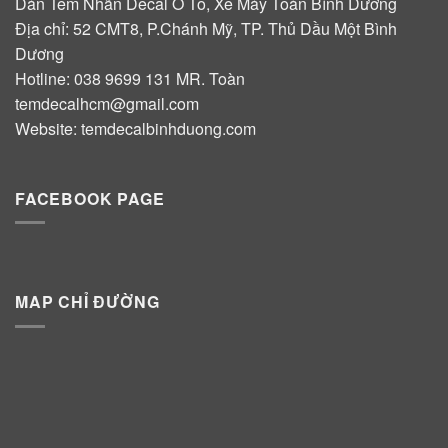
Dán Tem Nhãn Decal Ô Tô, Xe Máy Toàn Bình Dương
Địa chỉ: 52 CMT8, P.Chánh Mỹ, TP. Thủ Dầu Một Bình
Dương
Hotline:
038 9699 131
MR. Toàn
temdecalhcm@gmail.com
Website:
temdecalbinhduong.com
FACEBOOK PAGE
MAP CHỈ ĐƯỜNG