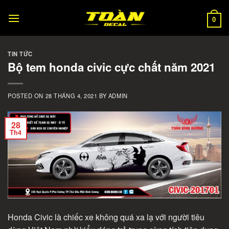
Skip
to
0
content
TIN TỨC
Bộ tem honda civic cực chất năm 2021
POSTED ON
28 THÁNG 4, 2021
BY
ADMIN
28
Th4
Honda Civic là chiếc xe không quá xa lạ với người tiêu